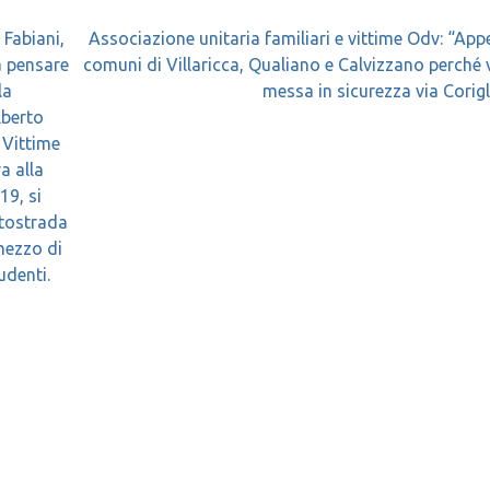
 Fabiani,
Associazione unitaria familiari e vittime Odv: “Appe
a pensare
comuni di Villaricca, Qualiano e Calvizzano perché
la
messa in sicurezza via Corig
lberto
 Vittime
va alla
19, si
utostrada
mezzo di
udenti.