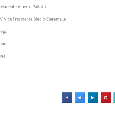
residente Alberto Pallotti
DV Vice Presidente Biagio Ciaramella
loga
vone
ena