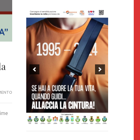
la
(COMUNICATO
MENTO
STAMPA
19/11/2021)
time
“RICORDARE
PER