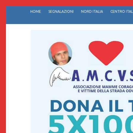
Passa
HOME
SEGNALAZIONI
NORD ITALIA
CENTRO ITAL
al
contenuto
(premi
invio)