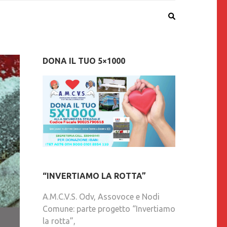
DONA IL TUO 5×1000
“INVERTIAMO LA ROTTA”
A.M.C.V.S. Odv, Assovoce e Nodi
Comune: parte progetto “Invertiamo
la rotta”,