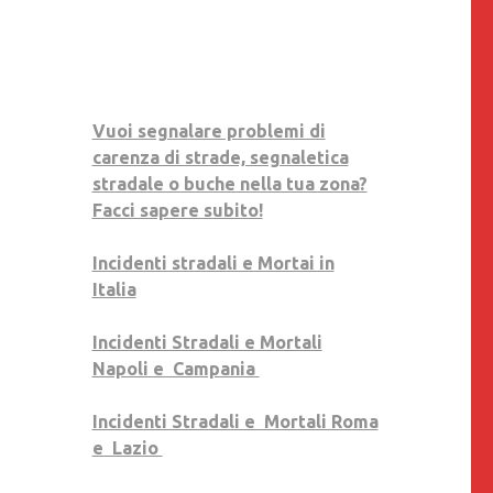
NON
DIMENTICARE”
Vuoi segnalare problemi di
carenza di strade, segnaletica
“GIORNATA
stradale o buche nella tua zona?
MONDIALE
Facci sapere subito!
DI
TUTTE
Incidenti stradali e Mortai in
LE
Italia
VITTIME
DELLA
Incidenti Stradali e Mortali
STRADA
Napoli e Campania
21/11/2021”
Incidenti Stradali e Mortali Roma
e Lazio