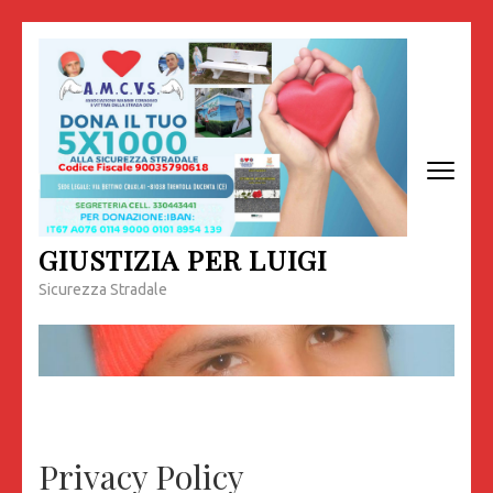
Passa
al
contenuto
(premi
invio)
GIUSTIZIA PER LUIGI
Sicurezza Stradale
Privacy Policy