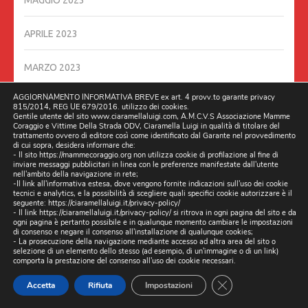
APRILE 2023
MARZO 2023
AGGIORNAMENTO INFORMATIVA BREVE ex art. 4 provv.to garante privacy
FEBBRAIO 2023
815/2014, REG UE 679/2016. utilizzo dei cookies.
Gentile utente del sito www.ciaramellaluigi.com, A.M.C.V.S Associazione Mamme
Coraggio e Vittime Della Strada ODV, Ciaramella Luigi in qualità di titolare del
GENNAIO 2023
trattamento ovvero di editore così come identificato dal Garante nel provvedimento
di cui sopra, desidera informare che:
- Il sito https://mammecoraggio.org non utilizza cookie di profilazione al fine di
inviare messaggi pubblicitari in linea con le preferenze manifestate dall'utente
DICEMBRE 2022
nell'ambito della navigazione in rete;
-Il link all'informativa estesa, dove vengono fornite indicazioni sull'uso dei cookie
tecnici e analytics, e la possibilità di scegliere quali specifici cookie autorizzare è il
NOVEMBRE 2022
seguente:
https://ciaramellaluigi.it/privacy-policy/
- Il link
https://ciaramellaluigi.it/privacy-policy/
si ritrova in ogni pagina del sito e da
ogni pagina è pertanto possibile e in qualunque momento cambiare le impostazioni
di consenso e negare il consenso all'installazione di qualunque cookies;
OTTOBRE 2022
- La prosecuzione della navigazione mediante accesso ad altra area del sito o
selezione di un elemento dello stesso (ad esempio, di un'immagine o di un link)
comporta la prestazione del consenso all'uso dei cookie necessari.
SETTEMBRE 2022
CLOSE GDPR CO
Accetta
Rifiuta
Impostazioni
AGOSTO 2022